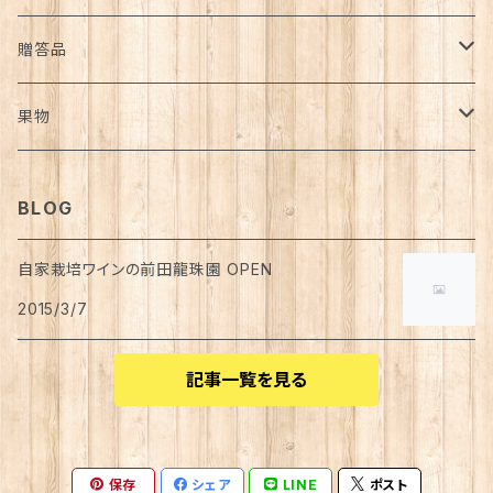
白ワイン
焼酎
オリーブオイル
贈答品
赤ワイン
芋焼酎
ウィスキー
野菜ペースト
ワイン
果物
スパークリングワイン
ジャム
葡萄
BLOG
自家栽培ワインの前田龍珠園 OPEN
2015/3/7
記事一覧を見る
保存
シェア
LINE
ポスト