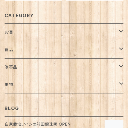
CATEGORY
お酒
ワイン
食品
白ワイン
焼酎
オリーブオイル
贈答品
赤ワイン
芋焼酎
ウィスキー
野菜ペースト
ワイン
果物
スパークリングワイン
ジャム
葡萄
BLOG
自家栽培ワインの前田龍珠園 OPEN