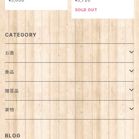
齢60年古樹の甲州白ワイン
齢60年古樹の甲州白ワイン
SOLD OUT
CATEGORY
お酒
ワイン
食品
白ワイン
焼酎
オリーブオイル
贈答品
赤ワイン
芋焼酎
ウィスキー
野菜ペースト
ワイン
果物
スパークリングワイン
ジャム
葡萄
BLOG