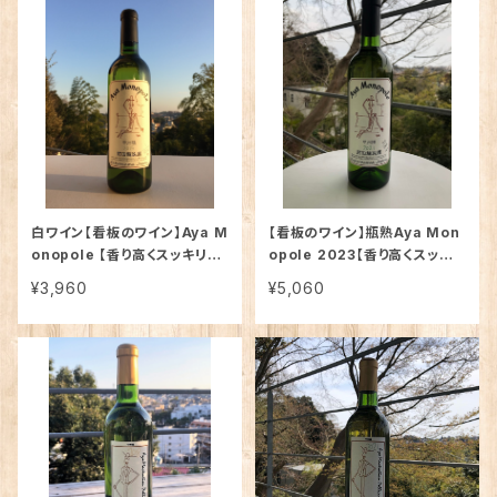
新したといわれるビジュノアー
ルの2本セット
白ワイン【看板のワイン】Aya M
【看板のワイン】瓶熟Aya Mon
onopole 【香り高くスッキリ】
opole 2023【香り高くスッキ
自家栽培樹齢60年古樹の甲州
リ】自家栽培樹齢60年古樹の甲
¥3,960
¥5,060
白ワイン
州白ワイン