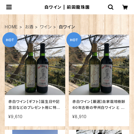
白ワイン | 前田龍珠園
HOME
お酒
ワイン
白ワイン
赤白ワイン【ギフト】誕生日や記
赤白ワイン【厳選】自家栽培樹齢
念日などのプレゼント用に特製
60年古樹の甲州白ワイン と 日
麻袋に入れメッセージカード付
本の赤ワインのイメージを一新
¥9,610
¥8,910
きでお届けします！自家栽培樹
したといわれるビジュノアール
齢60年古樹の甲州白ワイン と
の2本セット
日本の赤ワインのイメージを一