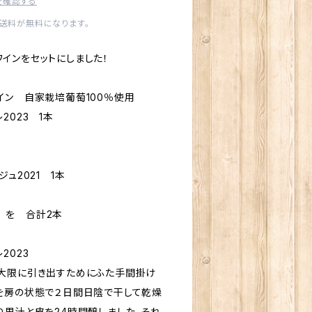
を確認する
内送料が無料になります。
インをセットにしました！
イン 自家栽培葡萄100％使用
2023 1本
ュ2021 1本
° を 合計2本
2023
大限に引き出すためにふた手間掛け
を房の状態で２日間日陰で干して乾燥
り果汁と皮を24時間醸しました。それ