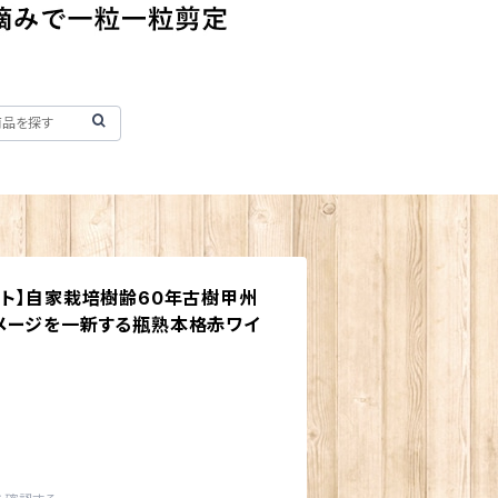
ット】自家栽培樹齢60年古樹甲州
メージを一新する瓶熟本格赤ワイ