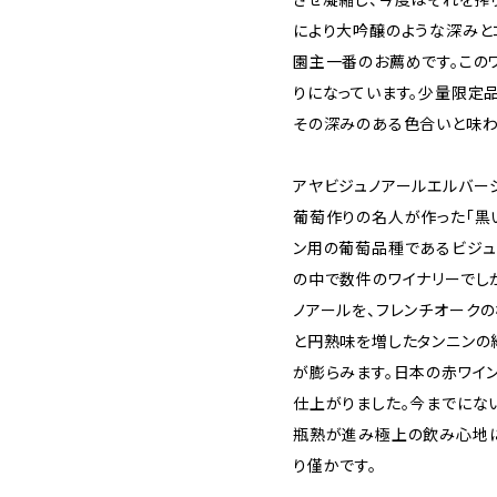
により大吟醸のような深みと
園主一番のお薦めです。この
りになっています。少量限定品
その深みのある色合いと味わ
アヤビジュノアールエルバージ
葡萄作りの名人が作った「黒
ン用の葡萄品種であるビジュノ
の中で数件のワイナリーでし
ノアールを、フレンチオーク
と円熟味を増したタンニンの
が膨らみます。日本の赤ワイ
仕上がりました。今までにな
瓶熟が進み極上の飲み心地に
り僅かです。