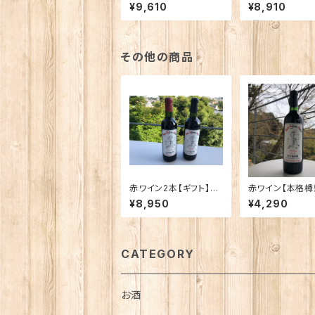
日や記念日などのプレ
栽培樹齢60年
¥9,610
¥8,910
ゼント用に特製麻袋に
甲州白ワイン と
入れメッセージカード付
赤ワインのイメ
きでお届けします！自家
一新したといわ
栽培樹齢60年古樹の
ジュノアールの2
甲州白ワイン と 日本の
ト
その他の商品
赤ワインのイメージを
一新したといわれるビ
ジュノアールの2本セッ
ト
赤ワイン2本【ギフト】誕
赤ワイン【本格樽
生日や記念日などのプ
a Bijou Noir Elevag
¥8,950
¥4,290
レゼント用に特製麻袋
e 2022（アヤビ
に入れメッセージカード
ール エルバージ
付きでお届けします！ 日
本の赤ワインのイメー
ジを一新したといわれ
CATEGORY
るビジュノアールの2本
セット
お酒