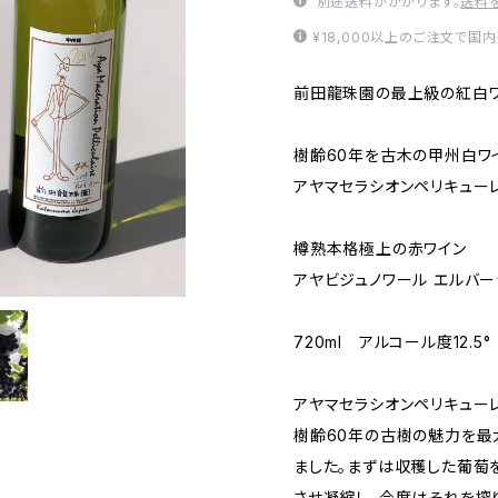
別途送料がかかります。
送料
¥18,000以上のご注文で国
前田龍珠園の最上級の紅白ワ
樹齢60年を古木の甲州白ワ
アヤマセラシオンペリキューレ
樽熟本格極上の赤ワイン
アヤビジュノワール エルバージ
720ml アルコール度12.5
アヤマセラシオンペリキューレ
樹齢60年の古樹の魅力を最
ました。まずは収穫した葡萄
させ凝縮し、今度はそれを搾