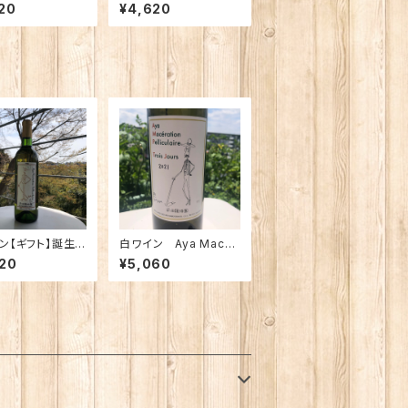
 Pelliculaire Tr
a Macération Pellic
20
¥4,620
Jours 2021【至高
ulaire 【深み】自家栽培
】自家栽培樹齢6
樹齢60年古樹の甲州
樹の甲州白ワイ
白ワイン
ン【ギフト】誕生日
白ワイン Aya Macér
日などのプレゼ
ation Pelliculaire Tr
20
¥5,060
に特製麻袋に入
ois Jours 2024【至高
ッセージカード付
の深み】自家栽培樹齢6
届けいたします。
0年古樹の甲州白ワイ
培樹齢60年古
ン
州白ワイン アヤ
シオンペリュキュ