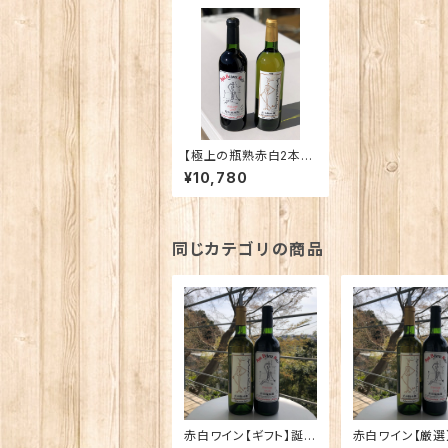
【極上の瓶熟赤白2本セ
ット】自家栽培樹齢60
¥10,780
年古樹甲州白ワインと
日本の赤のイメージを
一新する瓶熟本格赤ワ
イン 最上級のワイン
同じカテゴリの商品
赤白ワイン【ギフト】誕生
赤白ワイン【厳選