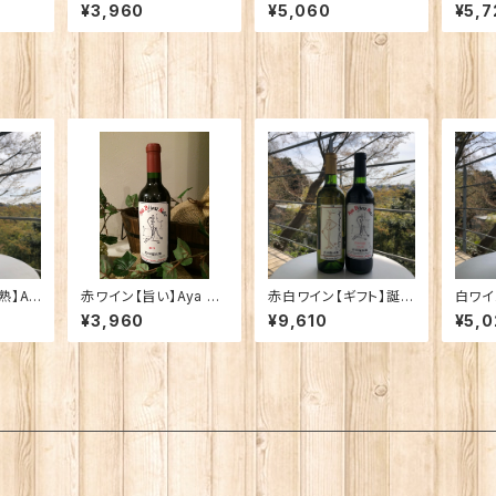
古樹の
ン】Aya Monopole
a Monopole 2023
ration
¥3,960
¥5,060
¥5,7
 日本の
【香り高くスッキリ】自家
【香り高くスッキリ】自家
ois 
ージを
栽培樹齢60年古樹の
栽培樹齢60年古樹の
の深み
れるビ
甲州白ワイン
甲州白ワイン
0年古
本セッ
ン
熟】Ay
赤ワイン【旨い】Aya Bij
赤白ワイン【ギフト】誕生
白ワイ
ou Noir 2022 赤ワイ
日や記念日などのプレ
や記念
¥3,960
¥9,610
¥5,0
ジュノワ
ン （ビジュノワール）
ゼント用に特製麻袋に
ント用
ュ）
入れメッセージカード付
れ、メ
きでお届けします！自家
きでお
栽培樹齢60年古樹の
自家栽
甲州白ワイン と 日本の
樹の甲
赤ワインのイメージを
マセラ
一新したといわれるビ
ーレ
ジュノアールの2本セッ
ト