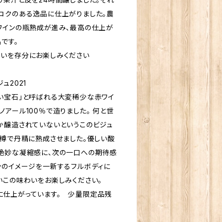
コクのある逸品に仕上がりました。農
ワインの瓶熟成が進み、最高の仕上が
です。
いを存分にお楽しみください
ュ2021
い宝石」と呼ばれる大変稀少な赤ワイ
アール100％で造りました。 何と世
か醸造されていないというこのビジュ
の樽で丹精に熟成させました。優しい酸
絶妙な凝縮感に、次の一口への期待感
ンのイメージを一新するフルボディに
いこの味わいをお楽しみください。
仕上がっています。 少量限定品残